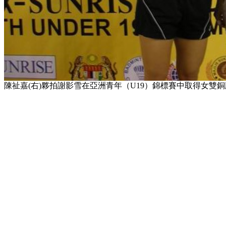
陳祉嘉(右)夥拍謝影雪在亞洲青年（U19）錦標賽中取得女雙