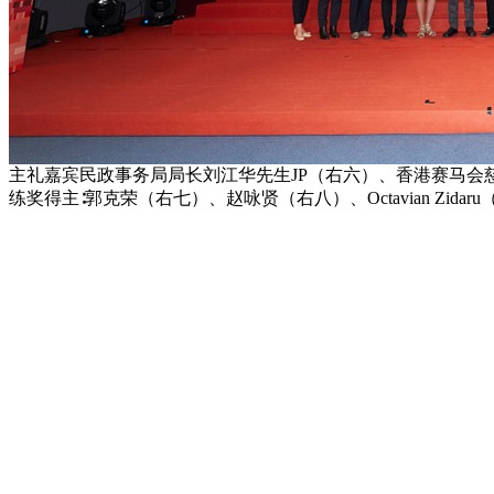
主礼嘉宾民政事务局局长刘江华先生JP（右六）、香港赛马会慈
练奖得主∶郭克荣（右七）、赵咏贤（右八）、Octavian Zid