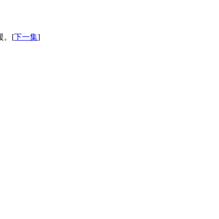
。[
下一集
]