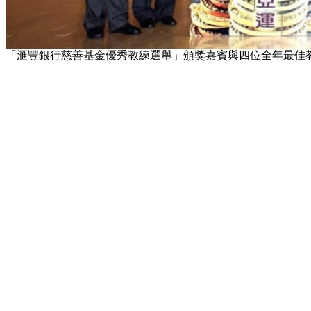
「滙豐銀行慈善基金優秀教練選舉」頒獎嘉賓與四位全年最佳