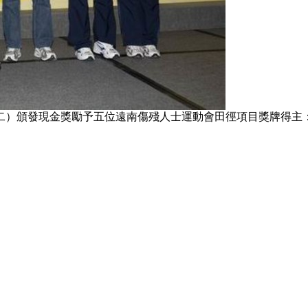
二）頒發現金獎勵予五位遠南傷殘人士運動會田徑項目獎牌得主