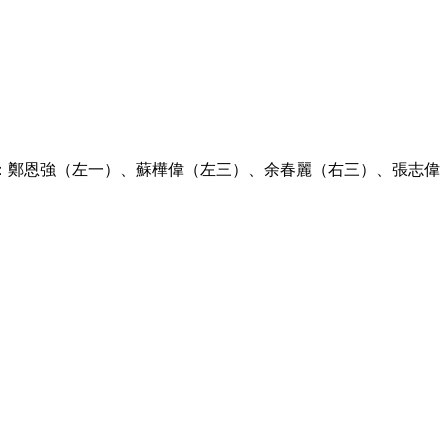
：鄭恩強（左一）、蘇樺偉（左三）、余春麗（右三）、張志偉