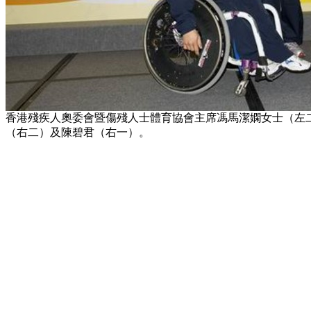
香港殘疾人奧委會暨傷殘人士體育協會主席馮馬潔嫻女士（左
（右二）及陳碧君（右一）。