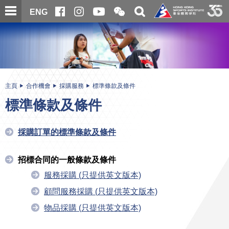
跳
開
開
ENG
至
合
關
微
主
主
搜
信
內
内
尋
二
容
容
維
碼
開
始
主頁
合作機會
採購服務
標準條款及條件
標準條款及條件
採購訂單的標準條款及條件
招標合同的一般條款及條件
服務採購 (只提供英文版本)
顧問服務採購 (只提供英文版本)
物品採購 (只提供英文版本)