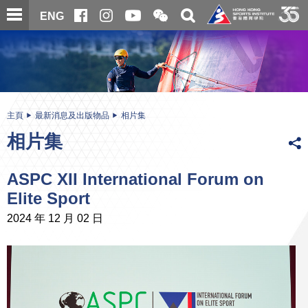
跳
開
開
ENG
至
合
關
微
主
主
搜
信
內
内
尋
二
容
容
維
碼
開
始
主頁
最新消息及出版物品
相片集
相片集
ASPC XII International Forum on
Elite Sport
2024 年 12 月 02 日