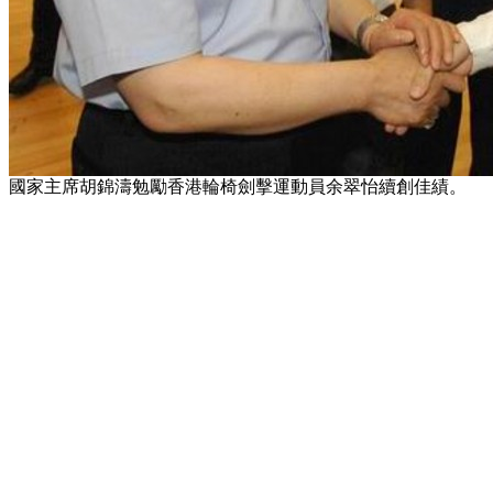
國家主席胡錦濤勉勵香港輪椅劍擊運動員余翠怡續創佳績。