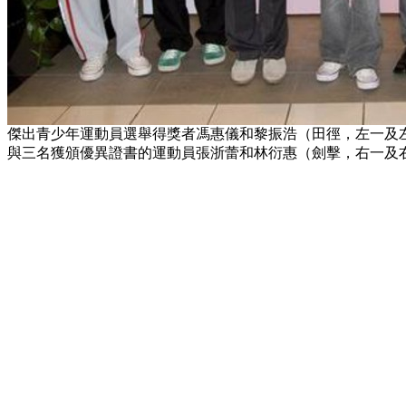
傑出青少年運動員選舉得獎者馮惠儀和黎振浩（田徑，左一及
與三名獲頒優異證書的運動員張浙蕾和林衍惠（劍擊，右一及