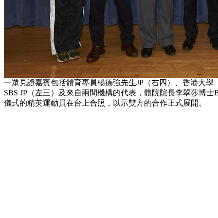
一眾見證嘉賓包括體育專員楊德強先生JP（右四）、香港大
SBS JP（左三）及來自兩間機構的代表，體院院長李翠莎博
儀式的精英運動員在台上合照，以示雙方的合作正式展開。