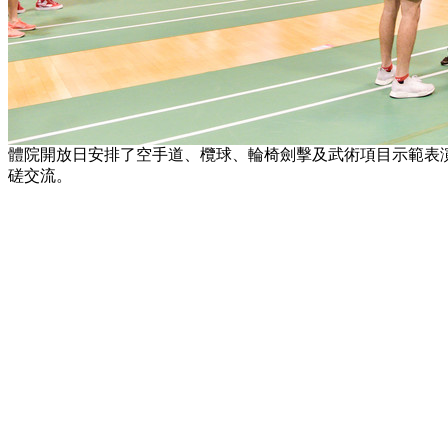
體院開放日安排了空手道、欖球、輪椅劍擊及武術項目示範表
磋交流。