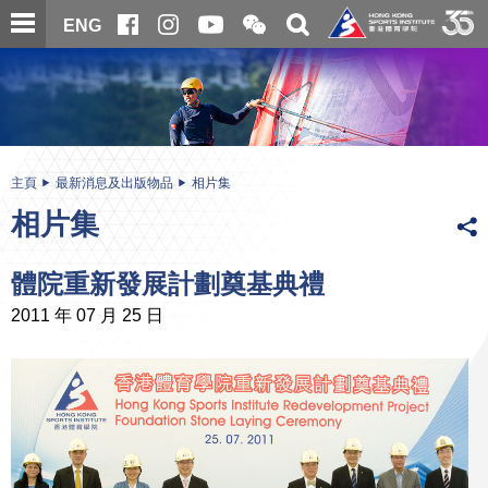
跳
開
開
ENG
至
合
關
微
主
主
搜
信
內
内
尋
二
容
容
維
碼
開
始
主頁
最新消息及出版物品
相片集
相片集
體院重新發展計劃奠基典禮
2011 年 07 月 25 日