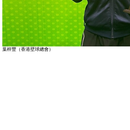
葉梓豐（香港壁球總會）