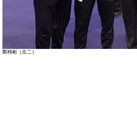
鄭栩彬（左二）