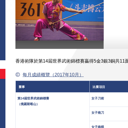
香港術隊於第14屆世界武術錦標賽贏得5金3銀3銅共11
每月成績概覽（2017年10月）
賽事
比賽項目
第14屆世界武術錦標賽
女子刀術
（俄羅斯喀山）
女子南刀
女子南棍