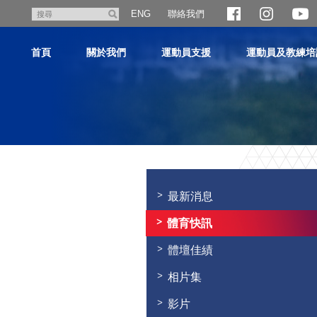
跳
聯絡我們
搜
ENG
至
尋
主
首頁
關於我們
運動員支援
運動員及教練培
內
容
主
内
容
最新消息
開
始
體育快訊
體壇佳績
相片集
影片