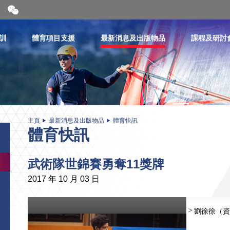
開
合
微
信
訓
體育項目支援
最新消息及出版物品
課程及研討
二
維
碼
主頁
最新消息及出版物品
體育快訊
體育快訊
武術隊世錦賽勇奪11獎牌
2017 年 10 月 03 日
劉徐徐（資