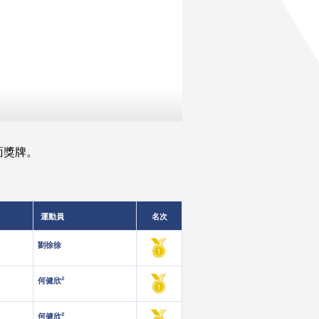
面獎牌。
運動員
名次
劉徐徐
#
何健欣
#
何健欣