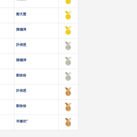
鄭天慧
陳穗津
許得恩
陳穗津
劉徐徐
許得恩
劉徐徐
#
何健欣