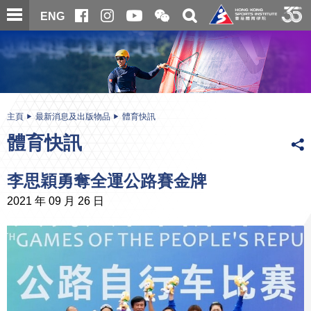
跳
開
開
ENG
至
合
關
微
主
主
搜
信
內
内
尋
二
容
容
維
碼
開
始
主頁
最新消息及出版物品
體育快訊
體育快訊
李思穎勇奪全運公路賽金牌
2021 年 09 月 26 日