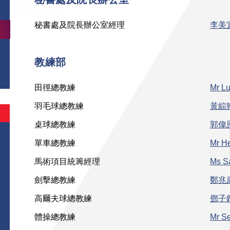
秘書處及院長辦公室經理
李美
教練部
田徑總教練
Mr L
羽毛球總教練
黃綜
桌球總教練
郭偉
單車總教練
Mr H
馬術項目統籌經理
Ms S
劍擊總教練
鄭兆
高爾夫球總教練
鄧子
體操總教練
Mr Se