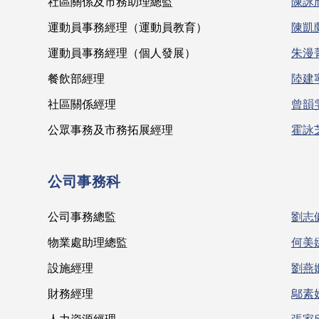
社區關係及市務助理總監
陳詠
運動員事務經理（運動員教育）
陳凱
運動員事務經理（個人發展）
朱漫
餐飲部經理
陸建
社區關係經理
曾韻
公眾事務及市務拓展經理
霍詠
公司事務科
公司事務總監
劉志
物業處助理總監
何美
設施經理
劉燕
財務經理
鄔素