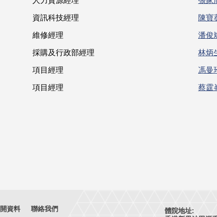
人力資源經理
張家
資訊科技經理
陳寶
維修經理
潘俊
採購及行政部經理
林炳
項目經理
馮曼
項目經理
蔡霆
開資料
聯絡我們
體院地址: