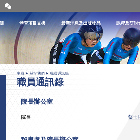
開
合
微
信
訓
體育項目支援
最新消息及出版物品
課程及研討
二
維
碼
主頁
關於我們
職員通訊錄
職員通訊錄
院長辦公室
院長
蔡玉
秘書處及院長辦公室