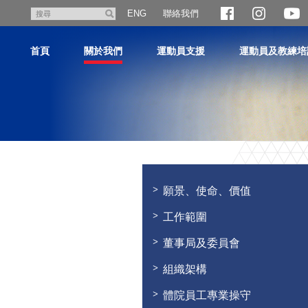
跳
聯絡我們
搜
ENG
至
尋
主
首頁
關於我們
運動員支援
運動員及教練培
內
容
主
内
容
願景、使命、價值
開
始
工作範圍
董事局及委員會
組織架構
體院員工專業操守