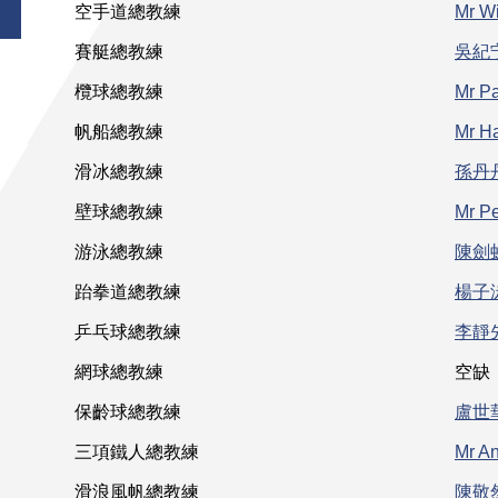
空手道總教練
Mr W
賽艇總教練
吳紀
欖球總教練
Mr P
帆船總教練
Mr Ha
滑冰總教練
孫丹
壁球總教練
Mr P
游泳總教練
陳劍
跆拳道總教練
楊子
乒乓球總教練
李靜
網球總教練
空缺
保齡球總教練
盧世
三項鐵人總教練
Mr A
滑浪風帆總教練
陳敬