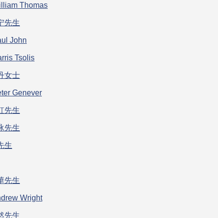
illiam Thomas
宁先生
aul John
rris Tsolis
丹女士
eter Genever
虹先生
泳先生
先生
華先生
ndrew Wright
然先生