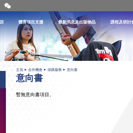
開
合
微
信
訓
體育項目支援
最新消息及出版物品
課程及研討
二
維
碼
主頁
合作機會
採購服務
意向書
意向書
暫無意向書項目。