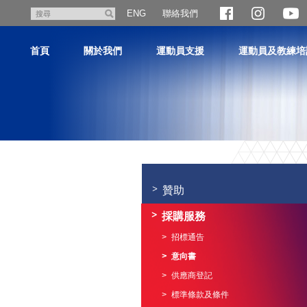
跳
聯絡我們
搜
ENG
至
尋
主
首頁
關於我們
運動員支援
運動員及教練培
內
容
主
内
容
贊助
開
始
採購服務
招標通告
意向書
供應商登記
標準條款及條件