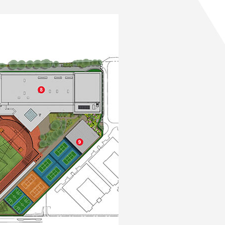
綜
合
體
育
館
網
球
場