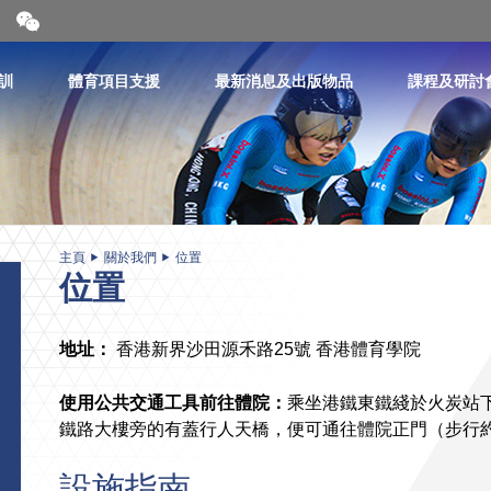
開
合
微
信
訓
體育項目支援
最新消息及出版物品
課程及研討
二
維
碼
主頁
關於我們
位置
位置
地址：
香港新界沙田源禾路25號 香港體育學院
使用公共交通工具前往體院：
乘坐港鐵東鐵綫於火炭站下
鐵路大樓旁的有蓋行人天橋，便可通往體院正門（步行約需
設施指南