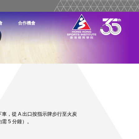
會
合作機會
車，從 A 出口按指示牌步行至火炭
 5 分鐘）。