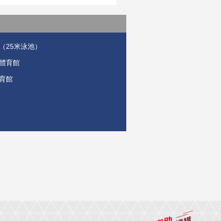
（25米泳池）
體育館
育館