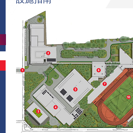
香
港
體
正
游
育
門
泳
學
入
館
賽
院
游
口
（25
馬
大
泳
米
會
田
樓
館
泳
體
徑
新
（52
池）
育
場
賽
設
米
館
艇
施
國
中
大
際
心