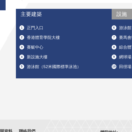
樓
標
準
主要建築
設施
泳
池）
正門入口
游泳館
1
6
香港體育學院大樓
賽馬會
2
7
賽艇中心
綜合體
3
8
新設施大樓
網球場
4
9
游泳館（52米國際標準泳池）
田徑場
5
10
開資料
聯絡我們