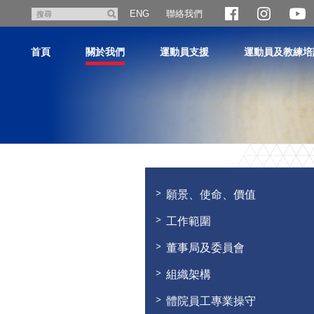
跳
聯絡我們
搜
ENG
至
尋
主
首頁
關於我們
運動員支援
運動員及教練培
內
容
主
内
容
願景、使命、價值
開
始
工作範圍
董事局及委員會
組織架構
體院員工專業操守