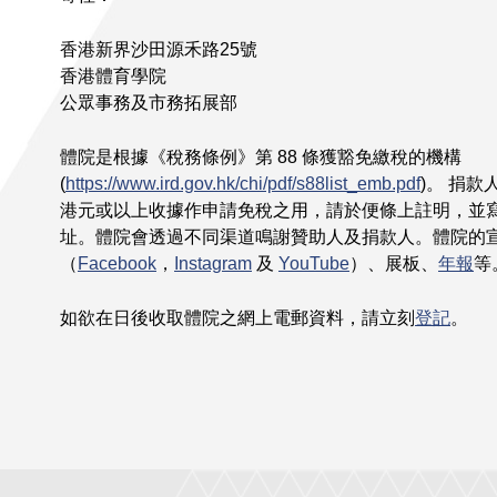
香港新界沙田源禾路25號
香港體育學院
公眾事務及市務拓展部
體院是根據《稅務條例》第 88 條獲豁免繳稅的機構
(
https://www.ird.gov.hk/chi/pdf/s88list_emb.pdf
)。 捐
港元或以上收據作申請免稅之用，請於便條上註明，並
址。體院會透過不同渠道鳴謝贊助人及捐款人。體院的
（
Facebook
，
Instagram
及
YouTube
）、展板、
年報
等
如欲在日後收取體院之網上電郵資料，請立刻
登記
。