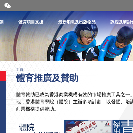
開
合
微
信
訓
體育項目支援
最新消息及出版物品
課程及研討
二
維
碼
主頁
體育推廣及贊助
體育贊助已成為香港商業機構有效的市場推廣工具之一
地，香港體育學院（體院）主辦多項計劃，以發掘、培
商業機構提供贊助。