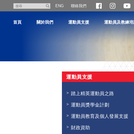
跳
聯絡我們
搜
ENG
至
尋
主
首頁
關於我們
運動員支援
運動員及教練培
內
容
主
内
運動員支援
容
開
始
踏上精英運動員之路
運動員獎學金計劃
運動員教育及個人發展支援
財政資助