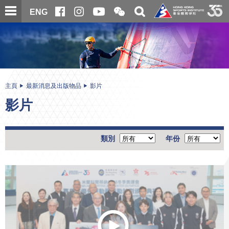
跳
開
開
ENG
至
合
關
微
主
主
搜
信
內
内
尋
二
容
容
維
碼
開
始
主頁
最新消息及出版物品
影片
影片
類別
年份