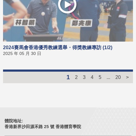
2024賽馬會香港優秀教練選舉・得獎教練專訪 (1/2)
2025 年 05 月 30 日
1
2
3
4
5
...
20
>
體院地址:
香港新界沙田源禾路 25 號 香港體育學院