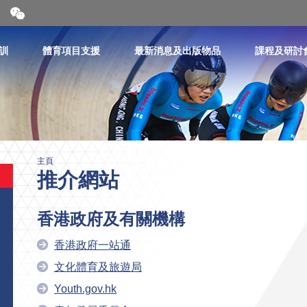
開
合
微
信
訓
體育項目支援
最新消息及出版物品
課程及研討
二
維
碼
主頁
推介網站
香港政府及有關機構
香港政府一站通
文化體育及旅遊局
Youth.gov.hk