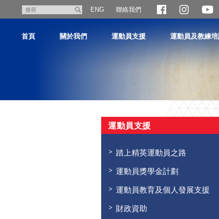
跳
聯絡我們
搜
ENG
至
尋
主
首頁
關於我們
運動員支援
運動員及教練培
內
容
主
内
運動員支援
容
開
始
踏上精英運動員之路
運動員獎學金計劃
運動員教育及個人發展支援
財政資助