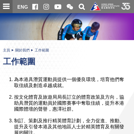
跳
開
開
ENG
至
合
關
微
主
主
搜
信
內
内
尋
二
容
容
維
碼
開
始
主頁
關於我們
工作範圍
工作範圍
為本港具潛質運動員提供一個優良環境，培育他們奪
取佳績及創造卓越成就。
按文化體育及旅遊局局長訂立的體育政策及方向，協
助具潛質的運動員於國際賽事中奪取佳績，提升本港
國際體壇的聲譽，惠澤社群。
制訂、策劃及推行精英體育計劃，全力促進、推動、
提升及引發本港及其他地區人士於精英體育及有關發
展的關注。