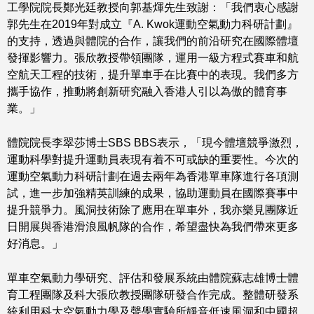
工學院院長鄭光廷教授向郭基煇先生致謝：「我們衷心感謝
郭先生在2019年對成立『A. Kwok運動空氣動力科研計劃』
的支持，透過與體院的合作，讓我們的前沿研究在國際體壇
發揮影響力。張欣教授帶領團隊，運用一級方程式賽車和航
空航天工程的技術，提升單車手在比賽中的表現。我們多方
攜手協作，推動將創新研究融入香港人引以為傲的體育事
業。」
體院院長李翠莎博士SBS BBS表示，「現今體壇競爭激烈，
運動科學對提升運動員表現有着不可或缺的重要性。今次的
運動空氣動力科研計劃在過去兩年為香港單車隊進行各項測
試，進一步加強精英訓練的成果，協助運動員在國際賽事中
提升競爭力。風洞技術除了應用在單車外，我亦樂見團隊近
日開展與香港滑浪風帆隊的合作，希望盡快為我們帶來更多
好消息。」
單車空氣動力學研究、評估和發展系統由體院蘇志雄博士體
育工程團隊及科大張欣教授團隊研發合作完成。整體研發系
統利用科大空氣動力學及聲學實驗所靜音低速風洞和中國超