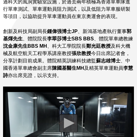
過科大的風洞實驗室設施，於過去兩年積極為香港單車隊進
行單車測試、單車運動員阻力測試，以及低阻力單車服研製
等項目，以協助提升單車運動員在東京奧運會的表現。
創新及科技局副局長
鍾偉强博士
JP
、新鴻基地產執行董事
郭
基煇先生
、體院院長
李翠莎博士
SBS BBS
、體院單車總教練
沈金康先生
BBS MH
、科大工學院院長
鄭光廷教授
及科大機
械及航空航天工程學系講座教授
張欣教授
今日出席記者會，
分享計劃目前成果。體院精英訓練科技總監
蘇志雄博士
、中
國香港單車總會副主席
陳國基醫生
MH
及精英單車運動員
李慧
詩
亦出席見證，以示支持。