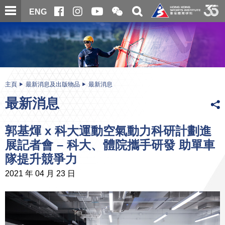
跳
開
開
ENG
至
合
關
微
主
主
搜
信
內
内
尋
二
容
容
維
碼
開
始
主頁
最新消息及出版物品
最新消息
最新消息
郭基煇 x 科大運動空氣動力科研計劃進
展記者會 – 科大、體院攜手研發 助單車
隊提升競爭力
2021 年 04 月 23 日