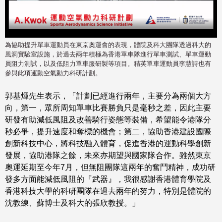
為協助提升單車運動員在東京奧運會的表現，體院及科大團隊透過科大的
風洞實驗室設施，於過去兩年積極為香港單車隊進行單車測試、單車運動
員阻力測試，以及低阻力單車服研製等項目。精英單車運動員李慧詩也有
參與此項運動空氣動力科研計劃。
郭基煇先生表示，「計劃已經進行兩年，主要分為兩個大方
向，第一，眾所周知單車比賽勝負只是毫秒之差，因此主要
研發有助減低風阻及改善騎行姿態等裝備，希望能令港隊分
秒必爭，提升速度和奪標的機會；第二，協助香港建設國際
創新科技中心，將科技融入體育，促進香港的運動科學創新
發展，協助港隊之餘，未來亦期望與國家隊合作。雖然東京
奧運延期至今年7月，但無阻團隊這兩年的奮鬥精神，成功研
發多方面能減低風阻的『武器』，我很感謝香港體育學院及
香港科技大學的科研團隊在過去兩年的努力，特別是體院的
沈教練、蘇博士及科大的張欣教授。」