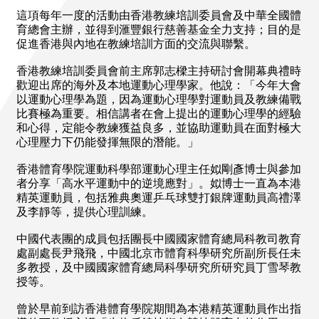
這項每年一度的活動由香港教練培訓委員會及中華全國體
育總會主辦，並得到滙豐銀行慈善基金全力支持；目的是
促進香港與內地在教練培訓方面的交流與聯繫。
香港教練培訓委員會前主席郭志樑主持研討會開幕典禮時
歡迎出席的海外及本地運動心理學家。他說：「今年大會
以運動心理學為題，因為運動心理學對運動員及教練備戰
比賽極為重要。相信講者在會上提出的運動心理學的經驗
和心得，定能令教練獲益良多，並協助運動員在面對極大
心理壓力下仍能發揮無限的潛能。」
香港體育學院運動科學部運動心理主任姒剛彥博士與參加
者分享「高水平運動中的逆境應對」。姒博士一直為本港
精英運動員，包括雅典奧運乒乓球雙打銀牌運動員高禮澤
及李靜等，提供心理訓練。
中國代表團的成員包括團長中國國家體育總局科教司教育
處副處長尹飛飛，中國北京市體育科學研究所副所長任未
多教授，及中國國家體育總局科學研究所研究員丁雪琴教
授等。
曾於早前到訪香港體育學院期間為本港精英運動員作出指