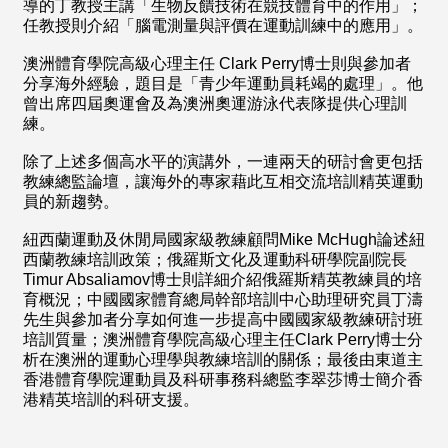
導的丁教授主講「生物反饋技術在競技體育中的作用」；
任教授則介紹「腦電測量與評價在運動訓練中的應用」。
澳洲體育學院高級心理主任 Clark Perry博士則與參加者
分享海外經驗，題目是「青少年運動員耗竭的處理」。他
曾出席四屆奧運會及為澳洲奧運游泳代表隊提供心理訓
練。
除了上述多個高水平的演講外，一連兩天的研討會更包括
教練總監論壇，讓海外的專家藉此互相交流培訓精英運動
員的新趨勢。
紐西蘭運動及休閒局國家級教練顧問Mike McHugh論述紐
西蘭教練培訓政策；俄羅斯文化及運動科研學院副院長
Timur Absaliamov博士則詳細介紹俄羅斯精英教練員的培
育概況；中國國家體育總局幹部培訓中心助理研究員丁濤
先生與參加者分享如何進一步提高中國國家級教練研討班
培訓質量；澳洲體育學院高級心理主任Clark Perry博士分
析在澳洲的運動心理學與教練培訓的關係；最後由東道主
香港體育學院運動員及科研事務科總監李翠莎博士簡介香
港精英培訓的科研支援。