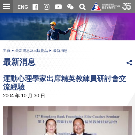
跳
開
開
ENG
至
合
關
微
主
主
搜
信
內
内
尋
二
容
容
維
碼
開
始
主頁
最新消息及出版物品
最新消息
最新消息
運動心理學家出席精英教練員研討會交
流經驗
2004 年 10 月 30 日