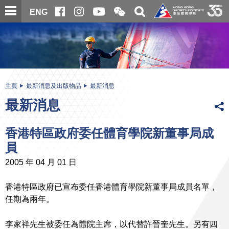
跳
開
開
ENG
至
合
關
微
主
主
搜
信
內
内
尋
二
容
容
維
碼
開
始
主頁
最新消息及出版物品
最新消息
最新消息
香港特區政府委任體育學院新董事局成
員
2005 年 04 月 01 日
香港特區政府已宣布委任香港體育學院新董事局成員名單，
任期為兩年。
李家祥先生被委任為體院主席，以代替許晉奎先生。另有四