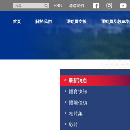
跳
聯絡我們
搜
ENG
至
尋
主
首頁
關於我們
運動員支援
運動員及教練培
內
容
主
内
容
最新消息
開
始
體育快訊
體壇佳績
相片集
影片