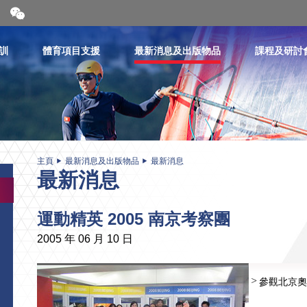
開
合
微
信
訓
體育項目支援
最新消息及出版物品
課程及研討
二
維
碼
主頁
最新消息及出版物品
最新消息
最新消息
運動精英 2005 南京考察團
2005 年 06 月 10 日
參觀北京奧