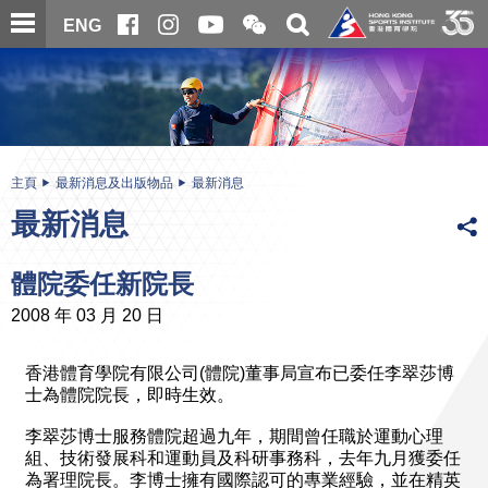
跳
開
開
ENG
至
合
關
微
主
主
搜
信
內
内
尋
二
容
容
維
碼
開
始
主頁
最新消息及出版物品
最新消息
最新消息
體院委任新院長
2008 年 03 月 20 日
香港體育學院有限公司(體院)董事局宣布已委任李翠莎博
士為體院院長，即時生效。
李翠莎博士服務體院超過九年，期間曾任職於運動心理
組、技術發展科和運動員及科研事務科，去年九月獲委任
為署理院長。李博士擁有國際認可的專業經驗，並在精英