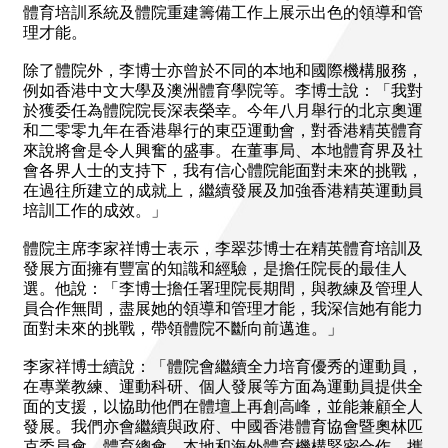
體育培訓系統及體院重建籌備工作上展示出色的領導和管
理才能。
除了體院外，李博士亦曾於不同的本地和國際機構服務，
例如香港中文大學及澳洲體育學院等。李博士說：「我對
於獲委任為體院院長深表榮幸。今年八月舉行的北京奧運
和二零零九年在香港舉行的東亞運動會，對香港精英體育
來說將會是令人興奮的盛事。在董事局、本地體育界及社
會各界人士的支持下，我有信心體院能面對未來的挑戰，
在過往所建立的成就上，繼續發展及加強香港精英運動員
培訓工作的成效。」
體院主席李家祥博士表示，李翠莎博士在精英體育培訓及
發展方面擁有豐富的知識和經驗，是擔任院長的最佳人
選。他說：「李博士擔任署理院長期間，與教練及管理人
員合作無間，盡展她的領導和管理才能，我深信她有能力
面對未來的挑戰，帶領體院不斷向前邁進。」
李家祥博士續說：「體院會繼續全力培育優秀的運動員，
在專業教練、運動科研、個人發展等方面為運動員提供全
面的支援，以協助他們在體壇上再創高峰，並能兼顧全人
發展。我們亦會繼續與政府、中國香港體育協會暨奧林匹
克委員會、體育總會、本地和海外體育機構緊密合作，攜