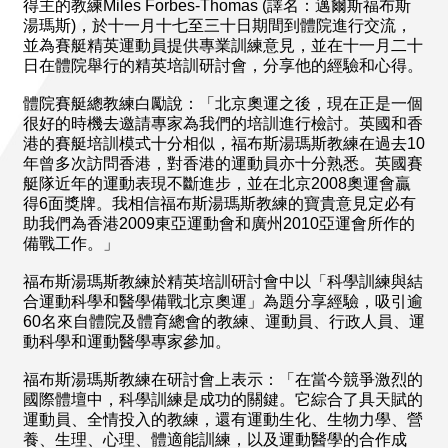
得主的教練Miles Forbes-Thomas (譯名：邁爾斯福布斯
湯瑪斯)，於十一月十七至三十日期間到體院進行交流，
並為賽艇精英運動員提供專業訓練意見，並在十一月二十
日在體院舉行的精英培訓研討會，分享他的經驗和心得。
體院賽艇總教練白勵說：「北京奧運之後，現在正是一個
很好的時機去邀請專家為我們的培訓進行檢討。英國和香
港的賽艇培訓模式十分相似，福布斯湯瑪斯教練在過去10
年曾多次訪問香港，對香港的運動員亦十分熟悉。英國賽
艇隊近年的運動表現不斷進步，並在北京2008奧運會贏
得6面獎牌。我相信福布斯湯瑪斯教練的寶貴意見定必有
助我們為香港2009東亞運動會和廣州2010亞運會所作的
備戰工作。」
福布斯湯瑪斯教練於精英培訓研討會中以「科學訓練與結
合運動科學和醫學備戰北京奧運」為題分享經驗，吸引逾
60名來自體院及體育總會的教練、運動員、行政人員、運
動科學和運動醫學專家參加。
福布斯湯瑪斯教練在研討會上表示：「在當今競爭激烈的
國際體壇中，科學訓練是成功的關鍵。它綜合了具天賦的
運動員、全情投入的教練，還有運動生化、生物力學、營
養、生理、心理、體適能訓練，以及運動醫學的合作成