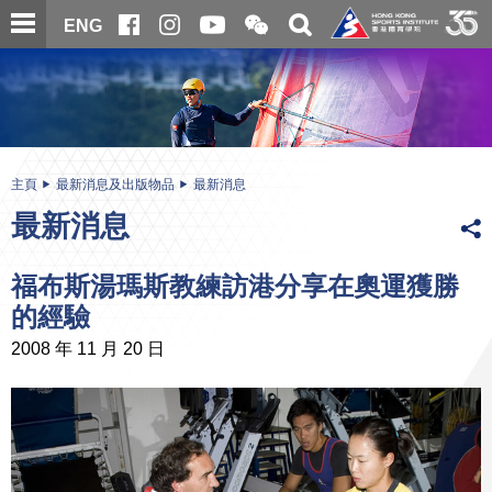
跳
開
開
ENG
至
合
關
微
主
主
搜
信
內
内
尋
二
容
容
維
碼
開
始
主頁
最新消息及出版物品
最新消息
最新消息
福布斯湯瑪斯教練訪港分享在奧運獲勝
的經驗
2008 年 11 月 20 日