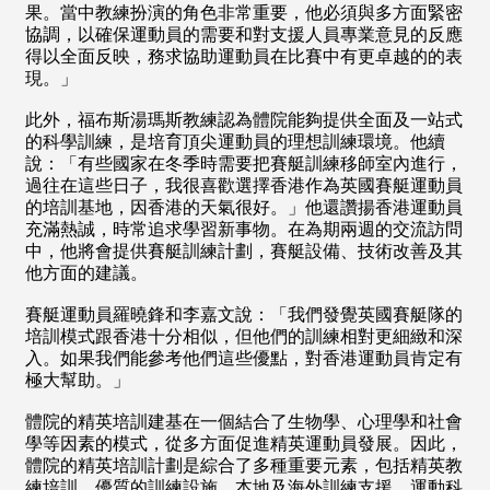
果。當中教練扮演的角色非常重要，他必須與多方面緊密
協調，以確保運動員的需要和對支援人員專業意見的反應
得以全面反映，務求協助運動員在比賽中有更卓越的的表
現。」
此外，福布斯湯瑪斯教練認為體院能夠提供全面及一站式
的科學訓練，是培育頂尖運動員的理想訓練環境。他續
說：「有些國家在冬季時需要把賽艇訓練移師室內進行，
過往在這些日子，我很喜歡選擇香港作為英國賽艇運動員
的培訓基地，因香港的天氣很好。」他還讚揚香港運動員
充滿熱誠，時常追求學習新事物。在為期兩週的交流訪問
中，他將會提供賽艇訓練計劃，賽艇設備、技術改善及其
他方面的建議。
賽艇運動員羅曉鋒和李嘉文說：「我們發覺英國賽艇隊的
培訓模式跟香港十分相似，但他們的訓練相對更細緻和深
入。如果我們能參考他們這些優點，對香港運動員肯定有
極大幫助。」
體院的精英培訓建基在一個結合了生物學、心理學和社會
學等因素的模式，從多方面促進精英運動員發展。因此，
體院的精英培訓計劃是綜合了多種重要元素，包括精英教
練培訓、優質的訓練設施、本地及海外訓練支援、運動科