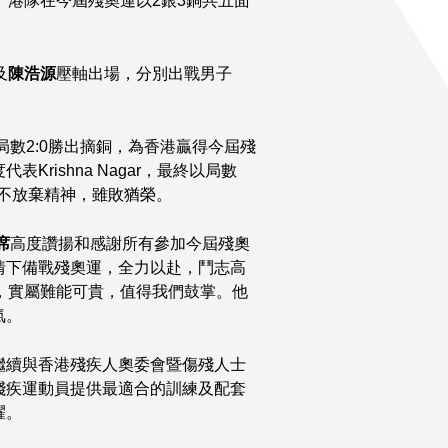
。港隊在今屆殘奧運以2銀3銅共五面
及
陳浩源
壓軸出場，分別出戰男子
局數2:0勝出摘銅，為香港贏得今屆殘
Krishna Nagar，最終以局數
不放棄精神，雖敗猶榮。
席
高度讚揚和感謝所有參加今屆殘奧
情下備戰殘奧運，全力以赴，鬥志高
，實屬難能可貴，值得我們鼓掌。他
氣。
繼續與香港殘疾人奧委會暨傷殘人士
殘疾運動員提供最適合的訓練及配套
耀。