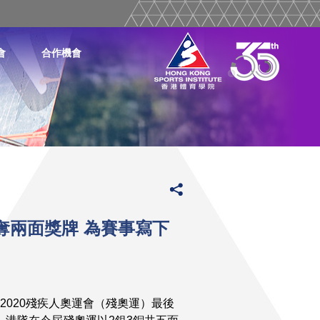
會
合作機會
奪兩面獎牌 為賽事寫下
2020殘疾人奧運會（殘奧運）最後