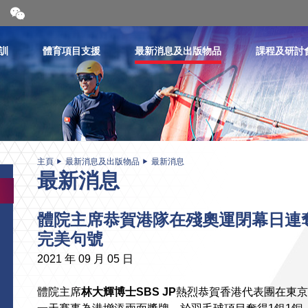
開
合
微
信
訓
體育項目支援
最新消息及出版物品
課程及研討
二
維
碼
主頁
最新消息及出版物品
最新消息
最新消息
體院主席恭賀港隊在殘奧運閉幕日連
完美句號
2021 年 09 月 05 日
體院主席
林大輝博士SBS JP
熱烈恭賀香港代表團在東京