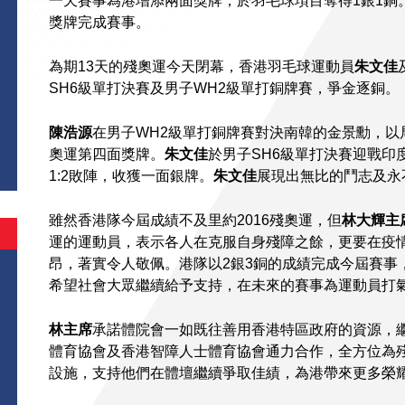
一天賽事為港增添兩面獎牌，於羽毛球項目奪得1銀1銅
獎牌完成賽事。
為期13天的殘奧運今天閉幕，香港羽毛球運動員
朱文佳
SH6級單打決賽及男子WH2級單打銅牌賽，爭金逐銅。
陳浩源
在男子WH2級單打銅牌賽對決南韓的金景勳，以
奧運第四面獎牌。
朱文佳
於男子SH6級單打決賽迎戰印度代表
1:2敗陣，收獲一面銀牌。
朱文佳
展現出無比的鬥志及永
雖然香港隊今屆成績不及里約2016殘奧運，但
林大輝主
運的運動員，表示各人在克服自身殘障之餘，更要在疫
昂，著實令人敬佩。港隊以2銀3銅的成績完成今屆賽事
希望社會大眾繼續給予支持，在未來的賽事為運動員打
林主席
承諾體院會一如既往善用香港特區政府的資源，
體育協會及香港智障人士體育協會通力合作，全方位為
設施，支持他們在體壇繼續爭取佳績，為港帶來更多榮