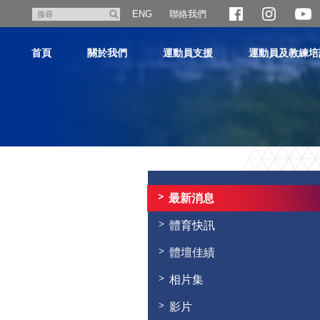
跳
聯絡我們
搜
ENG
至
尋
主
首頁
關於我們
運動員支援
運動員及教練培
內
容
主
内
容
最新消息
開
始
體育快訊
體壇佳績
相片集
影片