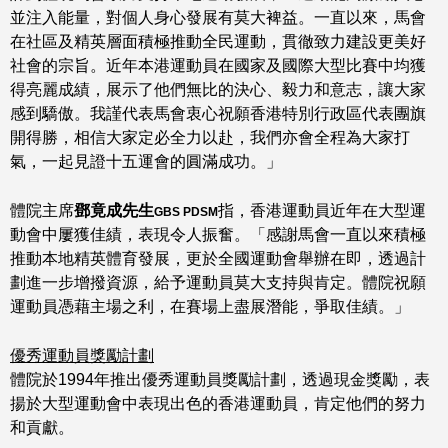
並注入能量，對個人身心發展有莫大裨益。一直以來，馬會
在社區及精英層面積極推動全民運動，貫徹致力建設更美好
社會的宗旨。近年本港運動員在國家及國際大型比賽中均獲
得亮麗成績，展示了他們無比的決心、毅力和意志，讓大家
感到驕傲。我謹代表馬會衷心祝願香港特別行政區代表團旗
開得勝，相信大家定必全力以赴，我們亦會全程為大家打
氣，一起見證十五運會的圓滿成功。」
體院主席
鄧竟成先生
指，香港運動員近年在大型運
GBS PDSM
動會中屢獲佳績，表現令人振奮。「感謝馬會一直以來積極
推動本地精英體育發展，更於全國運動會舉辦在即，透過計
劃進一步增撥資源，給予運動員莫大支持與肯定。體院祝願
運動員憑藉主場之利，在賽場上盡展潛能，爭取佳績。」
優秀運動員獎勵計劃
體院於1994年推出優秀運動員獎勵計劃，透過現金獎勵，表
揚於大型運動會中表現出色的香港運動員，肯定他們的努力
和貢獻。