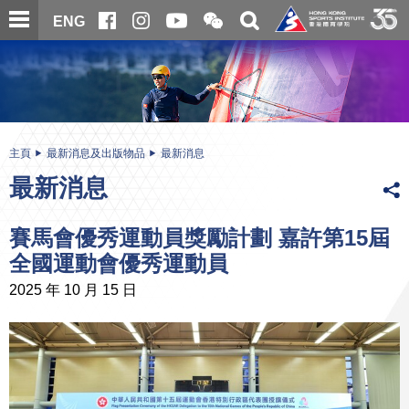
跳
開
開
ENG
至
合
關
微
主
主
搜
信
內
内
尋
二
容
容
維
碼
開
始
主頁
最新消息及出版物品
最新消息
最新消息
賽馬會優秀運動員獎勵計劃 嘉許第15屆
全國運動會優秀運動員
2025 年 10 月 15 日