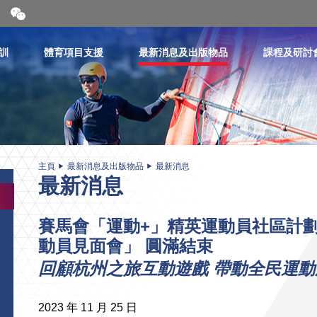
開
合
微
信
訓
體育項目支援
最新消息及出版物品
課程及研討
二
維
碼
主頁
最新消息及出版物品
最新消息
最新消息
賽馬會「運動+」精英運動員社區計劃
動員見面會」 圓滿結束
回顧杭州之旅互動遊戲 帶動全民運動
2023 年 11 月 25 日