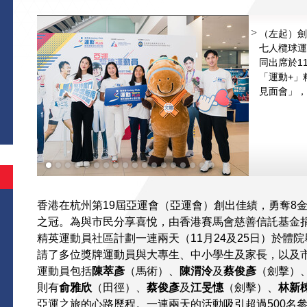
（左起）劍
七人欖球運
同出席於1
「運動+」
見面會」，
香港在杭州第19屆亞運會（亞運會）創出佳績，勇奪8金1
之冠。為與市民分享喜悅，由香港賽馬會慈善信託基金
精英運動員社區計劃一連兩天（11月24及25日）於體
請了多位獎牌運動員與大專生、中小學生及家長，以及
運動員包括
陳萃彥
（馬術）、
陳渭泠
及
蔡俊彥
（劍擊）
則有
俞雅欣
（田徑）、
蔡俊彥
及
江旻憓
（劍擊）、
林新
亞運之旅的心路歷程。一連兩天的活動吸引超過500名