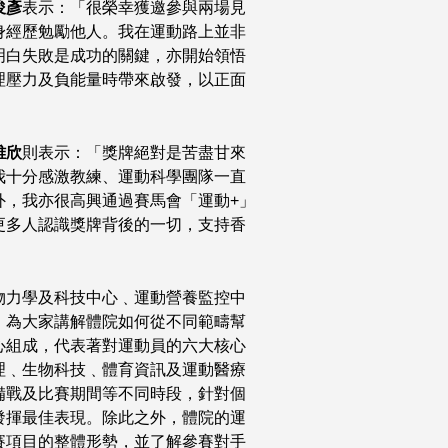
俊彥
表示：「很榮幸獲邀參與兩場見
身經歷勉勵他人。我在運動路上並非
明白失敗是成功的關鍵，亦開始領悟
理壓力及負能量時帶來啟發，以正面
雅欣
則表示：「獎牌絕對是苦盡甘來
我十分感激教練、運動科學團隊一直
外，我亦很高興通過賽馬會「運動+」
更多人認識獎牌背後的一切，支持香
物力學及科技中心﹑運動營養監控中
，為大家講解體院如何從不同範疇幫
心組成，代表著對運動員的六大核心
理﹑生物科技﹑體育資訊及運動醫療
備戰及比賽期間等不同時段，針對個
發揮最佳表現。除此之外，體院的運
賽項目的整體形勢，並了解參賽對手