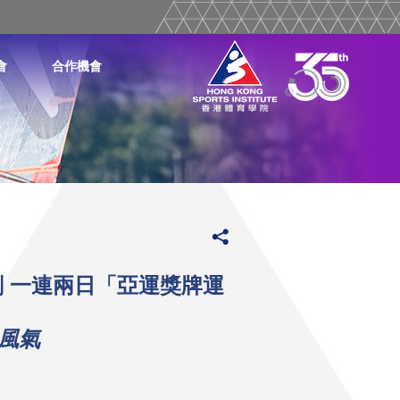
會
合作機會
 一連兩日「亞運獎牌運
風氣