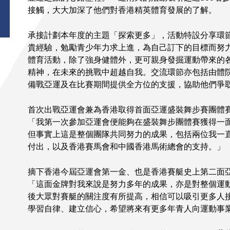
接觸，大大加深了他們對香港精英體育發展的了解。
承接計劃本年度的主題「探索更多」，活動特設分享環
貴經驗，勉勵青少年力求上進，為自己訂下的目標而努
體育活動，除了強身健體外，更可親身發掘運動帶來的
精神，在未來的挑戰中超越自我。交流環節亦包括由體
備戰亞運及在比賽期間提供全方位的支援，協助他們爭
首次出戰亞運會兼為香港取得首面亞運盛裝舞步賽團體
「我第一次參加亞運會便能夠在盛裝舞步團體賽獲得一
但事實上這是整個團隊共同努力的成果，包括兩位我一
付出，以及香港賽馬會和中國香港馬術總會的支持。」
摘下香港今屆亞運會第一金、也是香港賽艇史上第二面
「這面金牌對我來說是努力多年的成果，亦是對整個運
後大眾對賽艇的關注度有所提高，相信可以吸引更多人
學習自律、建立信心，希望將來有更多年青人向運動事