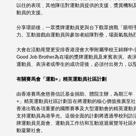
以往的表現﹑其他隊伍對運動員提供的支援﹑獎賞機制
動員的支援。
分享環節後，一眾獎牌運動員更與台下觀眾挑戰「眼明
力。互動遊戲由運動員與參加者組隊對壘，場面氣氛熱
大會在活動尾聲更安排香港浸會大學附屬學校王錦輝中
Good Job Brother為在場的獎牌運動員及來賓表
運動員、表演者或學生的成功背後，必須付出努力，以
有關賽馬會「運動
+
」精英運動員社區計劃
由香港賽馬會慈善信託基金捐助、體院主辦，為期三年（2
+」精英運動員社區計劃旨在將運動的核心價值推廣至
香港出戰各項重要的國際賽事及大型運動會的精英運動
支持運動員為港爭光。這個全面的計劃將透過學校到訪
牌運動員見面會、運動員工作坊和互動巡迴展覽等社區
動凝聚社會。