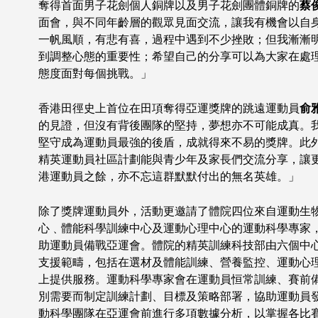
奪得首面男子花劍個人銅牌以及男子花劍團體銅牌的
蔡
面會，與不同年齡層的觀眾見面交流，讓我有機會以自
一帆風順，有悲有喜，過程中遇到不少挫敗；但我漸漸
到調整心態的重要性；希望自己的分享可以為大家在處
態度面對每個挑戰。」
香港田徑史上首位在田項奪得亞運獎牌的跳遠運動員
俞
的見證，但沒有背後團隊的堅持，夢想亦不可能成真。
堅守成為運動員最強的後盾，成就得來不易的獎牌。此
精英運動員社區計劃能與青少年及家長們交流分享，讓
港運動員之餘，亦不忘這群默默付出的無名英雄。」
除了獎牌運動員外，活動更邀請了體院四位來自運動生
心﹑體能科學訓練中心及運動心理中心的運動科學專家
助運動員備戰亞運會。體院的精英訓練科技部由六個中
支援範疇，包括在選材及體能訓練、營養監控、運動心
上提供服務。運動科學專家會在運動員恒常訓練、賽前
別需要而制定訓練計劃、目標及策略部署，協助運動員
動科學團隊在亞運會前進行多項數據分析，以掌握各比