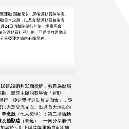
擊運動員陳渭泠、馬術運動員陳萃彥、
動員李念殷，以及劍擊運動員蔡俊彥一
更多
更多
更多
更多
1月24日假體院舉行的第一場賽馬會
精英運動員社區計劃「亞運獎牌運動員
分享亞運之旅的心路歷程。
6銀29銅共53面獎牌，數目為歷屆
捐助、體院主辦的賽馬會「運動+」
院舉行「亞運獎牌運動員見面會」，邀
市民大眾交流見面。出席首天活動的
、
李念殷
（七人欖球）；第二場活動
棟
及
趙顯臻
（賽艇），一同分享他們
參加者於活動上與獎牌運動員近距離