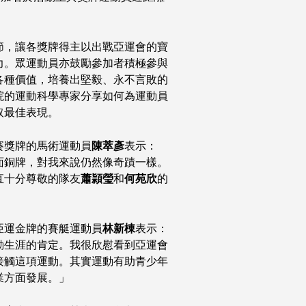
節，讓各獎牌得主以出戰亞運會的寶
力。眾運動員亦鼓勵參加者積極參與
各種價值，培養出堅毅、永不言敗的
院的運動科學專家分享如何為運動員
取最佳表現。
賽獎牌的馬術運動員
陳萃彥
表示：
面銅牌，對我來說仍然像奇蹟一樣。
直十分尊敬的隊友
蕭頴瑩
和
何苑欣
的
亞運金牌的賽艇運動員
林新棟
表示：
動生涯的肯定。我很欣慰看到亞運會
接觸這項運動。其實運動有助青少年
業方面發展。」