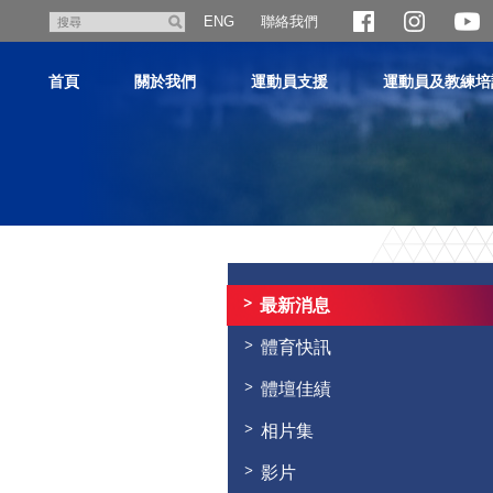
跳
聯絡我們
搜
ENG
至
尋
主
首頁
關於我們
運動員支援
運動員及教練培
內
容
主
内
容
最新消息
開
始
體育快訊
體壇佳績
相片集
影片