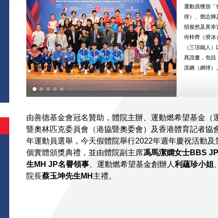
運動員獲頒「
徑）、鄧志輝
招俊然及黃幸
何梓齊（滑冰
（三項鐵人）
異證書，包括
淇鏘（網球）
由善德基金會冠名贊助，體院主辦、運動燃希望基金（
暨奧林匹克委員會（港協暨奧委會）及香港體育記者協
年運動員選舉，今天假體院舉行2022年週年慶祝活動
個實體頒獎典禮，並由體院副主席
馮馬潔嫻女士
BBS J
生
MH JP
名譽領事
、運動燃希望基金創辦人
利蘊珍小姐
院長
蔡玉坤先生
MH
主禮。