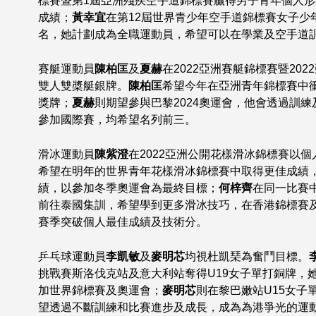
標賽暨第1屆亞洲殘疾空手道錦標賽贏得男子青年個人
成績；
黃幸宜
在第12屆世界青少年空手道錦標賽女子少
名，她計劃成為全職運動員，希望可以在學業及空手道
賽艇運動員
陳柏匡
及
夏赫
在2022亞洲賽艇錦標賽暨20
雙人雙槳艇銀牌。
陳柏匡
希望今年在亞洲青年錦標賽中
獎牌；
夏赫
則期望參與巴黎2024奧運會，他會透過訓
參加國際賽，均希望名列前三。
滑冰運動員
陳紫澄
在2022亞洲公開花樣滑冰錦標賽以
希望在明年的世界青年花樣滑冰錦標賽中取得更佳成績
績，以參加冬季奧運會為最終目標；
何梓齊
在同一比賽
前往泰國集訓，希望學到更多滑冰技巧，在香港錦標賽
賽季突破個人最佳成績及技術分。
乒乓球運動員
李凱敏
及
麥明芯
均視杜凱琹為奮鬥目標。
挑戰賽斯洛伐克站及意大利站奪得U19女子單打銅牌，
加世界錦標賽及奧運會；
麥明芯
則在黎巴嫩站U15女子
望透過不斷訓練和比賽進步及成長，成為為港爭光的運