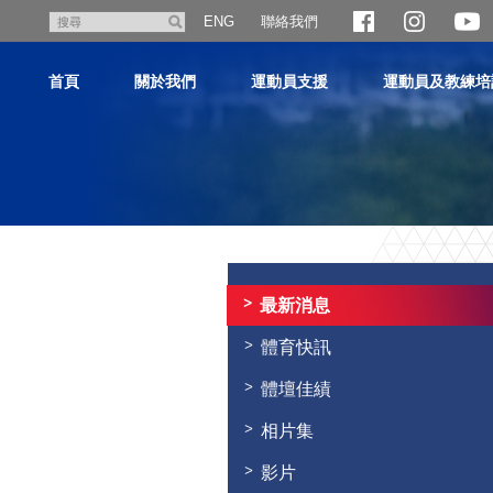
跳
聯絡我們
搜
ENG
至
尋
主
首頁
關於我們
運動員支援
運動員及教練培
內
容
主
内
容
最新消息
開
始
體育快訊
體壇佳績
相片集
影片