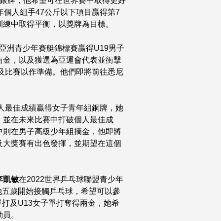
形銀牌，他希望可在世界賽中取得更好
年個人組手47公斤以下項目贏得第7
訓練中取得平衡，以獎牌為目標。
22亞洲青少年賽艇錦標賽贏得U19男子
衝金，以及獲選為亞運會代表並衝擊
練及比賽以作準備。他們即將前往悉尼
個人最佳成績贏得女子青年組銅牌，她
，並在未來比賽中打破個人最佳成
中則在男子高級少年組摘金，他即將
及大獎賽有出色發揮，並期望在這個
李凱敏
在2022世界乒乓球聯盟青少年
她五歲開始接觸乒乓球，希望可以參
單打及U13女子單打奪得兩金，她希
動員。