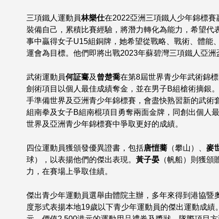
三項鐵人運動員
林樂仕
在2022亞洲三項鐵人少年錦標賽
裝備自己，累積比賽經驗，將潛力轉化為能力，希望代
事中贏得女子U15組銅牌，她希望從戰略、戰術、體能
運會為目標。他們即將出戰2023年蘇碧灣三項鐵人亞
武術運動員
何証騫
及
曾楚喬
在第8屆世界青少年武術錦
劍術項目以個人最佳成績奪金，並在男子B組槍術摘銀
手準備世界及亞洲青少年錦標賽，會盡快熟習新的武術
組南拳及女子B組南棍項目勇奪兩面金牌，同創出個人
世界及亞洲青少年錦標賽中爭取更好的成績。
四位運動員獲頒發優異證書，包括
唐愷蕎
（攀山）、
麥
球），以表揚他們的傑出表現。
黃子晏
（帆船）則獲頒
力，在賽場上爭取佳績。
傑出青少年運動員選舉由體院主辦，多年來得到港協暨
度形式表揚本地19歲以下青少年運動員的傑出運動成績。
元、價值2,500港元的運動用品禮券及獎狀。隊際項目方