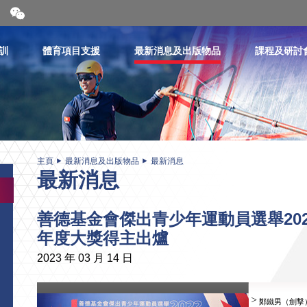
開
合
微
信
訓
體育項目支援
最新消息及出版物品
課程及研討
二
維
碼
主頁
最新消息及出版物品
最新消息
最新消息
善德基金會傑出青少年運動員選舉20
年度大獎得主出爐
2023 年 03 月 14 日
鄭鐵男（劍撃