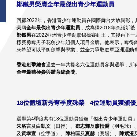
鄭鐵男榮膺全年最傑出青少年運動員
回顧2022年，香港青少年運動員在國際舞台大放異彩，
榮膺
全年最傑出青少年運動員
，成為繼2018年佘繕妡
鄭鐵男
在2022亞洲青少年劍擊錦標賽封王，其後再下一
標賽勇奪男子花劍少年組個人項目金牌。他表示，奪得
來希望可以平衡劍撃與學業，並全力爭取進軍亞洲運動
香港劍擊總會
過去一年共提名六位運動員參與選舉，所
全年最積極參與體育總會獎
。
18
位體壇新秀奪季度殊榮
4
位運動員獲頒優
選舉第4季度共有18位運動員獲頒「傑出青少年運動員
朱洛言
及
白凱文
（田徑）、
鄧志輝
及
廖愷喬
（羽毛球）
及
黃幸宜
（空手道）、
陳柏匡
及
夏赫
（賽艇）、
陳紫澄