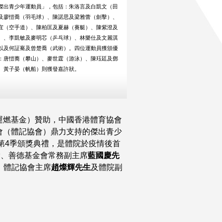
傑出青少年運動員」，包括：朱洛言及白凱文（田
及廖愷喬（羽毛球）、陳諾思及梁雅蕾（劍擊）、
宜（空手道）、陳柏匡及夏赫（賽艇）、陳紫澄及
）、李凱敏及麥明芯（乒乓球）、林樂仕及文麗淇
以及何証騫及曾楚喬（武術）。四位運動員獲頒優
：唐愷蕎（攀山）、麥世霆（游泳）、陳珏廷及鄧
。黃子晏（帆船）則獲發嘉許狀。
運燃基金）贊助，中國香港體育協會
會（體記協會）鼎力支持的傑出青少
及第4季頒獎典禮，是體院於疫情後首
P
、善德基金會常務副主席
藍國慶先
、體記協會主席
趙燦輝先生
及體院副