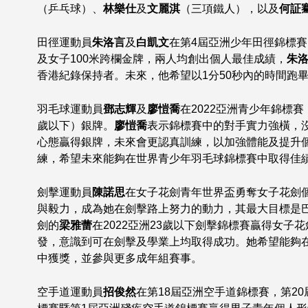
（乒乓球）、
林樂仕
及
文麗淇
（三項鐵人），以及
何証
田徑運動員
朱洛言
及
白凱文
在第4屆亞洲少年田徑錦標賽
及女子100米跨欄金牌，兩人均創出個人最佳成績，
朱
香港紀錄保持者。未來，他希望以1分50秒內的時間跑畢
羽毛球運動員
鄧志輝
及
廖愷喬
在2022亞洲青少年錦標賽
歲以下）銀牌。
廖愷喬
表示錦標賽中的對手實力強橫，
心態贏得銀牌，未來會更認真訓練，以加強體能及提升
練，希望未來能夠在世界青少年羽毛球錦標賽中取得佳
劍擊運動員
陳諾思
在女子花劍青年世界盃勇奪女子花劍
與毅力，成為她在劍擊路上努力的動力，其最大目標是巴
劍的
梁雅蕾
在2022亞洲23歲以下劍擊錦標賽贏得女子
發，意識到可在劍擊及學業上均取得成功。她希望能夠
中獲獎，並參與更多成年組賽事。
空手道運動員
招俊然
在第18屆亞洲空手道錦標賽，第20