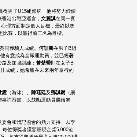
贏得男子U15組銀牌，他將努力鍛鍊
表香港出戰亞運會；
文麗淇
在同一賽
、心理方面制定個人目標，最終以奧
洲盃比賽，以贏得前三名為目標。
標賽同獲驕人成績。
何証騫
在男子B組
。他有意成為全職運動員，並已經著
套路及加強訓練；
曾楚喬
則在女子B
最佳成績，她希望在未來兩年舉行的
世霆
（游泳）、
陳珏廷
及
鄧淇鏘
（網
贈嘉許證書，以鼓勵運動員繼續努
奧委會和體記協會的鼎力支持，以季
每位得獎者獲頒贈現金獎5,000港
面，每支得獎隊伍最高可獲20,000港