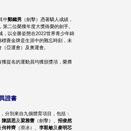
其中
鄭鐵男
（劍擊）憑著驕人成績，
後，第二位榮獲年度大獎殊榮的劍手。
城，以全勝姿態在2022世界青少年錦
錦標賽金牌是生涯中的難忘時刻，未
會（亞運會）及奧運會。
有獲提名的運動員均獲頒獎項，榮膺
異證書
」，分別來自九個體育項目，包括：
、
陳諾思
及
梁雅蕾
（劍擊）、
招俊然
及
何梓齊
（滑冰）、
李凱敏
及
麥明芯