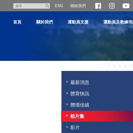
跳
聯絡我們
搜
ENG
至
尋
主
首頁
關於我們
運動員支援
運動員及教練培
內
容
主
内
容
最新消息
開
始
體育快訊
體壇佳績
相片集
影片