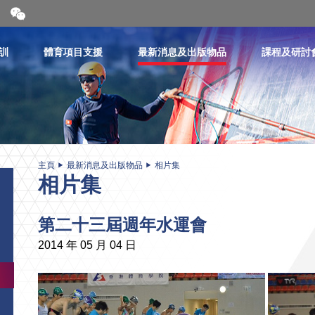
開
合
微
信
訓
體育項目支援
最新消息及出版物品
課程及研討
二
維
碼
主頁
最新消息及出版物品
相片集
相片集
第二十三屆週年水運會
2014 年 05 月 04 日