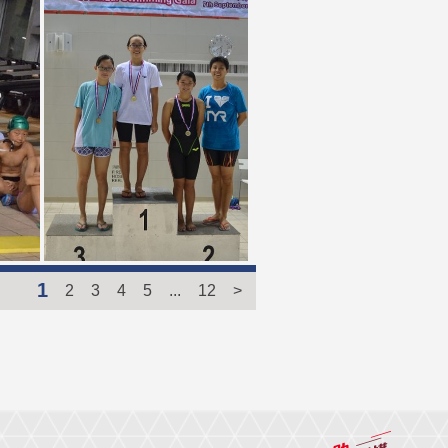
1
2
3
4
5
...
12
>