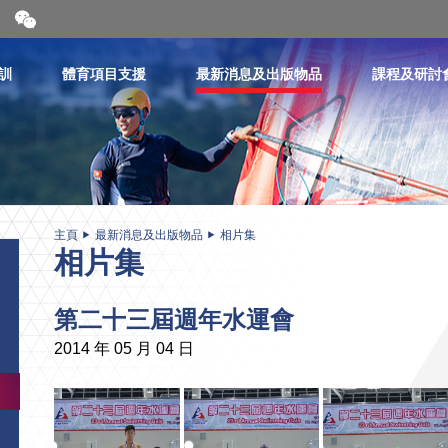
開
合
微
信
訓
體育項目支援
最新消息及出版物品
課程及研討
二
維
碼
主頁
最新消息及出版物品
相片集
相片集
第二十三屆週年水運會
2014 年 05 月 04 日