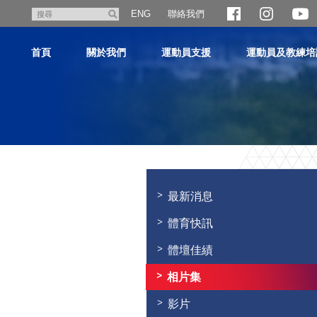
跳
聯絡我們
搜
ENG
至
尋
主
首頁
關於我們
運動員支援
運動員及教練培
內
容
主
内
容
最新消息
開
始
體育快訊
體壇佳績
相片集
影片