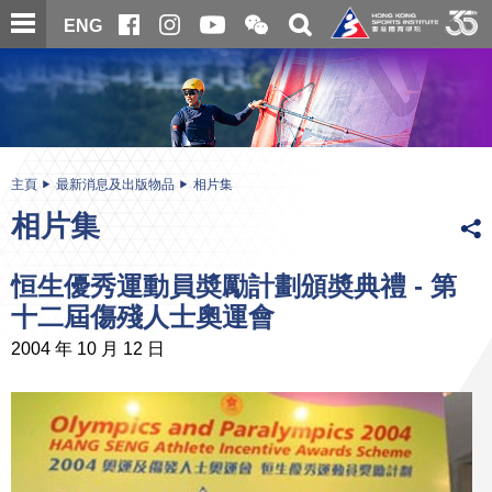
跳
開
開
ENG
至
合
關
微
主
主
搜
信
內
内
尋
二
容
容
維
碼
開
始
主頁
最新消息及出版物品
相片集
相片集
恒生優秀運動員奬勵計劃頒奬典禮 - 第
十二屆傷殘人士奧運會
2004 年 10 月 12 日