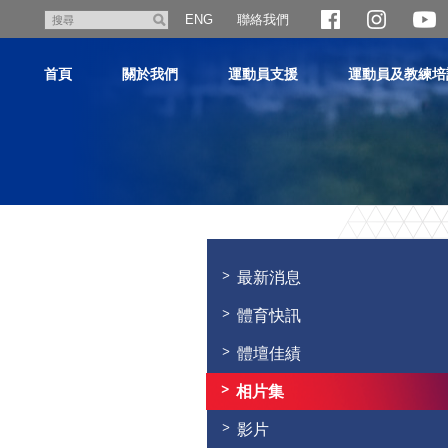
跳
聯絡我們
搜
ENG
至
尋
主
首頁
關於我們
運動員支援
運動員及教練培
內
容
主
内
容
最新消息
開
始
體育快訊
體壇佳績
相片集
影片