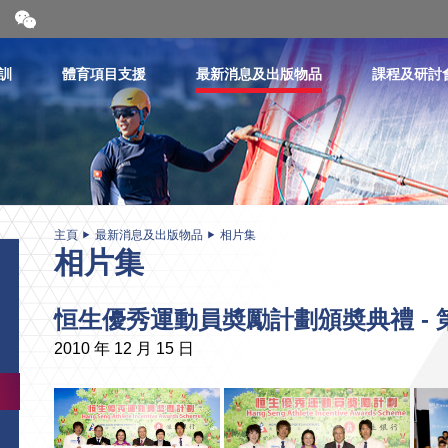
開
合
微
信
訓
體育項目支援
最新消息及出版物品
課程及研討
二
維
碼
主頁
最新消息及出版物品
相片集
相片集
恒生優秀運動員奬勵計劃頒奬典禮 -
2010 年 12 月 15 日