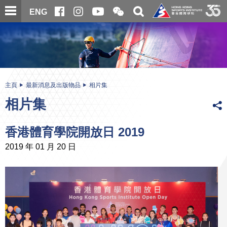
跳
開
開
ENG
至
合
關
微
主
主
搜
信
內
内
尋
二
容
容
維
碼
開
始
主頁
最新消息及出版物品
相片集
相片集
香港體育學院開放日 2019
2019 年 01 月 20 日