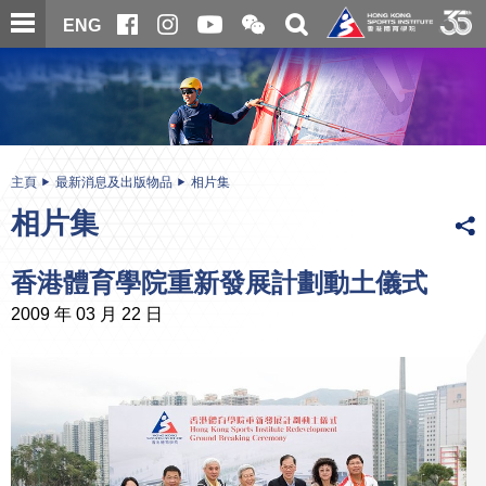
跳
開
開
ENG
至
合
關
微
主
主
搜
信
內
内
尋
二
容
容
維
碼
開
始
主頁
最新消息及出版物品
相片集
相片集
香港體育學院重新發展計劃動土儀式
2009 年 03 月 22 日