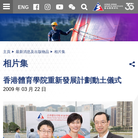
跳
開
開
ENG
至
合
關
微
主
主
搜
信
內
内
尋
二
容
容
維
碼
開
始
主頁
最新消息及出版物品
相片集
相片集
香港體育學院重新發展計劃動土儀式
2009 年 03 月 22 日