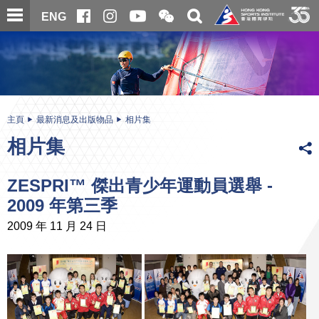
跳
開
開
ENG
至
合
關
微
主
主
搜
信
內
内
尋
二
容
容
維
碼
開
始
主頁
最新消息及出版物品
相片集
相片集
ZESPRI™ 傑出青少年運動員選舉 -
2009 年第三季
2009 年 11 月 24 日