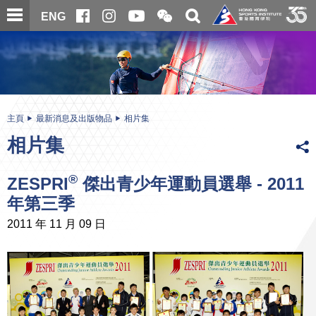
跳
開
開
ENG
至
合
關
微
主
主
搜
信
內
内
尋
二
容
容
維
碼
開
始
主頁
最新消息及出版物品
相片集
相片集
®
ZESPRI
傑出青少年運動員選舉 - 2011
年第三季
2011 年 11 月 09 日