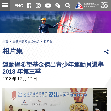
跳
開
開
ENG
至
合
關
微
主
主
搜
信
內
内
尋
二
容
容
維
碼
開
始
主頁
最新消息及出版物品
相片集
相片集
運動燃希望基金傑出青少年運動員選舉 -
2018 年第三季
2018 年 12 月 17 日