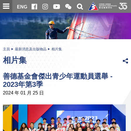
跳
開
開
ENG
至
合
關
微
主
主
搜
信
內
内
尋
二
容
容
維
碼
開
始
主頁
最新消息及出版物品
相片集
相片集
善德基金會傑出青少年運動員選舉 -
2023年第3季
2024 年 01 月 25 日