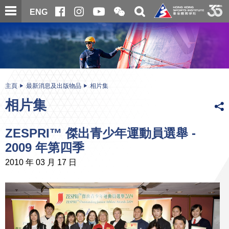
跳
開
開
ENG
至
合
關
微
主
主
搜
信
內
内
尋
二
容
容
維
碼
開
始
主頁
最新消息及出版物品
相片集
相片集
ZESPRI™ 傑出青少年運動員選舉 -
2009 年第四季
2010 年 03 月 17 日