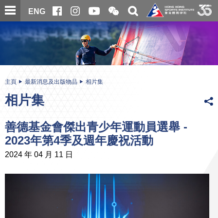
跳
開
開
ENG
至
合
關
微
主
主
搜
信
內
内
尋
二
容
容
維
碼
開
始
主頁
最新消息及出版物品
相片集
相片集
善德基金會傑出青少年運動員選舉 -
2023年第4季及週年慶祝活動
2024 年 04 月 11 日