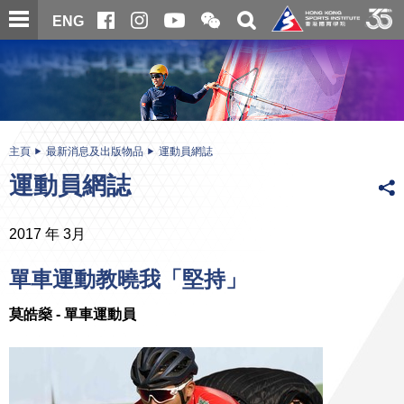
跳
開
開
ENG
至
合
關
微
主
主
搜
信
內
内
尋
二
容
容
維
碼
開
始
主頁
最新消息及出版物品
運動員網誌
運動員網誌
2017 年 3月
單車運動教曉我「堅持」
莫皓燊
-
單車運動員