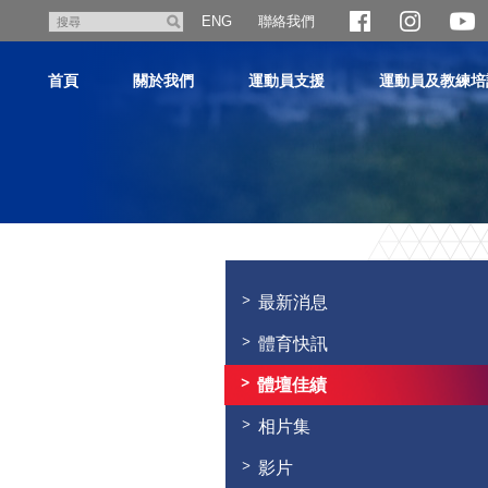
跳
聯絡我們
搜
ENG
至
尋
主
首頁
關於我們
運動員支援
運動員及教練培
內
容
主
内
容
最新消息
開
始
體育快訊
體壇佳績
相片集
影片