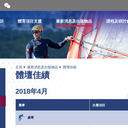
開
合
微
信
訓
體育項目支援
最新消息及出版物品
課程及研討
二
維
碼
主頁
最新消息及出版物品
體壇佳績
體壇佳績
2018年4月
賽事
比賽項目
桌球