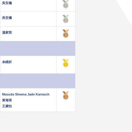
吳安儀
吳安儀
溫家琪
佘繕妡
Masuda Sheena Jade Karrasch
黃海琪
王康怡