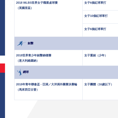
2018 WLBS世界女子職業桌球賽
女子6個紅球單打
（英國里茲）
女子10個紅球單打
女子6個紅球單打
劍擊
2018世界青少年劍擊錦標賽
女子重劍（少年）
（意大利維羅納）
網球
2018年青年聯會盃 - 亞洲／大洋洲外圍賽決賽輪
女子團體（16歲以下）
（馬來西亞古晉）