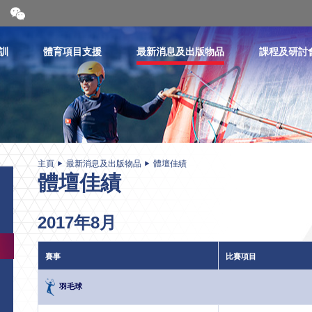
開
合
微
信
訓
體育項目支援
最新消息及出版物品
課程及研討
二
維
碼
主頁
最新消息及出版物品
體壇佳績
體壇佳績
2017年8月
賽事
比賽項目
羽毛球