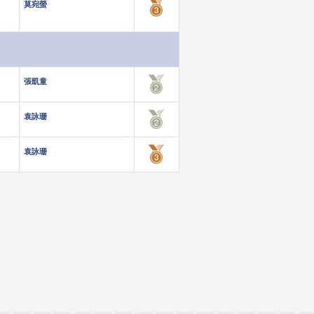
莫宛螢
張凱童
袁詠珊
袁詠珊