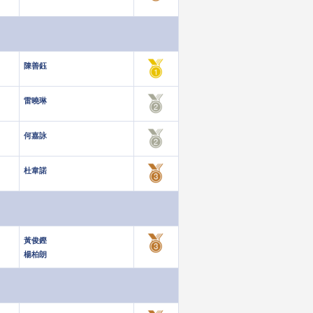
陳善鈺
雷曉琳
何嘉詠
杜韋諾
黃俊鏗
楊柏朗