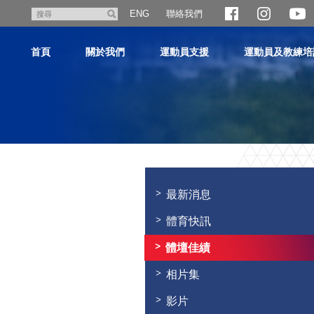
跳
聯絡我們
搜
ENG
至
尋
主
首頁
關於我們
運動員支援
運動員及教練培
內
容
主
内
容
最新消息
開
始
體育快訊
體壇佳績
相片集
影片