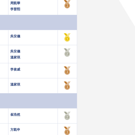
周凱華
李晉熙
吳安儀
吳安儀
溫家琪
李俊威
溫家琪
崔浩然
方凱申