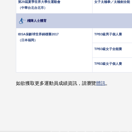
第29屆夏季世界大學生運動會
女子太極拳／太極劍全能
（中華台北台北市）
殘障人士體育
IBSA保齡球世界錦標賽2017
TPB3級男子個人賽
（日本福岡）
TPB3級女子全能賽
TPB3級女子個人賽
如欲獲取更多運動員成績資訊，請瀏覽
體訊
。