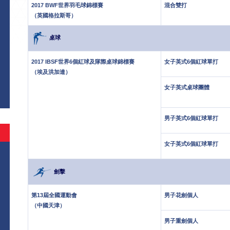
2017 BWF世界羽毛球錦標賽
混合雙打
（英國格拉斯哥）
桌球
2017 IBSF世界6個紅球及隊際桌球錦標賽
女子英式6個紅球單打
（埃及洪加達）
女子英式桌球團體
男子英式6個紅球單打
女子英式6個紅球單打
劍擊
第13屆全國運動會
男子花劍個人
（中國天津）
男子重劍個人