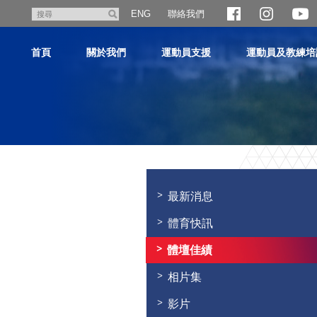
跳
聯絡我們
搜
ENG
至
尋
主
首頁
關於我們
運動員支援
運動員及教練培
內
容
主
内
容
最新消息
開
始
體育快訊
體壇佳績
相片集
影片