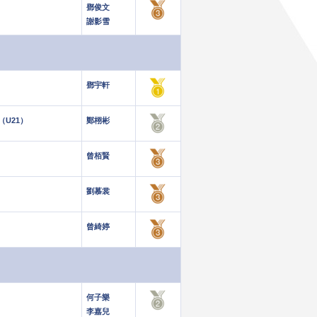
鄧俊文
謝影雪
鄧宇軒
（U21）
鄭栩彬
曾栢賢
劉慕裳
曾綺婷
何子樂
李嘉兒