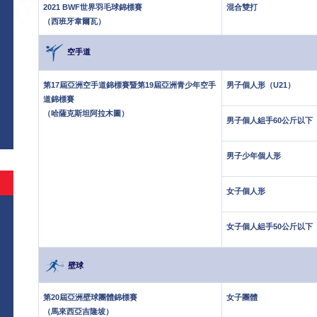
2021 BWF世界羽毛球錦標賽
混合雙打
（西班牙韋爾瓦）
空手道
第17屆亞洲空手道錦標賽暨第19屆亞洲青少年空手
男子個人形（U21）
道錦標賽
（哈薩克斯坦阿拉木圖）
男子個人組手60公斤以下 
男子少年個人形
女子個人形
女子個人組手50公斤以下
壁球
第20屆亞洲壁球團體錦標賽
女子團體
（馬來西亞吉隆坡）