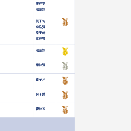
廖梓苓
湯芷穎
劉子均
李浩賢
梁子軒
葉梓豐
湯芷穎
葉梓豐
劉子均
何子樂
廖梓苓