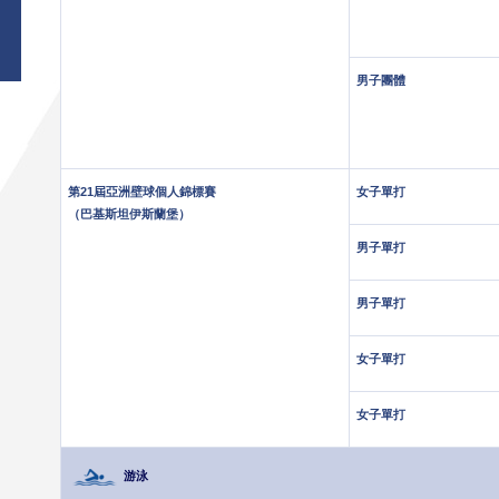
男子團體
第21屆亞洲壁球個人錦標賽
女子單打
（巴基斯坦伊斯蘭堡）
男子單打
男子單打
女子單打
女子單打
游泳