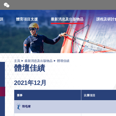
開
合
微
信
訓
體育項目支援
最新消息及出版物品
課程及研討
二
維
碼
主頁
最新消息及出版物品
體壇佳績
體壇佳績
2021年12月
賽事
比賽項目
羽毛球