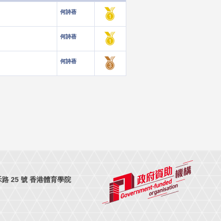
何詩蓓
何詩蓓
何詩蓓
 25 號 香港體育學院